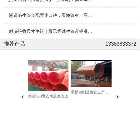
隧道逃生管道配置小口诀，看懂管材、弯头、抱箍、逃生舱整套
解决验收尺寸争议｜聚乙烯逃生管道标准化测量方式说明
推荐产品
13383833372
贤道管业发
承插钢制逃生管道产品实拍
外径800聚乙烯逃生管道