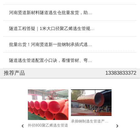
河南贤道新材料隧道逃生仓批量发货，助力多地隧道施工安全建
隧道工程答疑｜1米大口径聚乙烯逃生管规格与适配场景
批量出货！河南贤道新一批钢制承插式逃生管道顺利发往各大施
隧道逃生管道配置小口诀，看懂管材、弯头、抱箍、逃生舱整套
推荐产品
13383833372
贤道管业发
承插钢制逃生管道产品实拍
外径800聚乙烯逃生管道