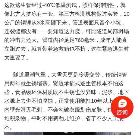
这款逃生管经过-40℃低温测试，照样保持韧性，就
像北方人抗冻有一套。第三方检测机构做过实验，10
公斤的钢锤从3米高砸下来，管道表面只留个小坑，
连裂缝都没有——要知道这力度，可比隧道局部坍塌
的冲击力还大。管道内径足足760毫米，成年人能直
立跑过去，就算带着急救箱也不挤，这在紧急逃生时
太重要了。
隧道里潮气重，大雪天更是冷暖交替，传统钢管
用两年就生锈堵塞。贤道承插式逃生管根本不怕这
些，食品级环保材质既不生锈也没异味，泥浆、地下
水溅上去也不怕腐蚀，正常使用能扛10年以上。管道
内壁光滑无毛刺，不会勾破衣服划伤皮肤，也不容易
堆积杂物，平时不用费劲儿维护，省了不少人工成
本。